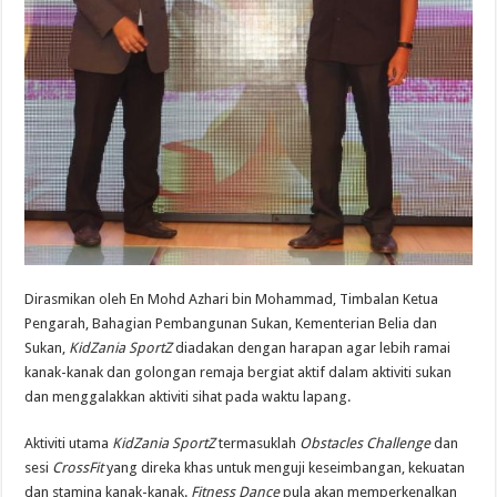
Dirasmikan oleh En Mohd Azhari bin Mohammad, Timbalan Ketua
Pengarah, Bahagian Pembangunan Sukan, Kementerian Belia dan
Sukan,
KidZania SportZ
diadakan dengan harapan agar lebih ramai
kanak-kanak dan golongan remaja bergiat aktif dalam aktiviti sukan
dan menggalakkan aktiviti sihat pada waktu lapang.
Aktiviti utama
KidZania SportZ
termasuklah
Obstacles Challenge
dan
sesi
CrossFit
yang direka khas untuk menguji keseimbangan, kekuatan
dan stamina kanak-kanak.
Fitness Dance
pula akan memperkenalkan