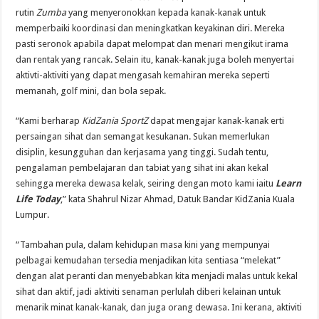
rutin
Zumba
yang menyeronokkan kepada kanak-kanak untuk
memperbaiki koordinasi dan meningkatkan keyakinan diri. Mereka
pasti seronok apabila dapat melompat dan menari mengikut irama
dan rentak yang rancak. Selain itu, kanak-kanak juga boleh menyertai
aktivti-aktiviti yang dapat mengasah kemahiran mereka seperti
memanah, golf mini, dan bola sepak.
“Kami berharap
KidZania SportZ
dapat mengajar kanak-kanak erti
persaingan sihat dan semangat kesukanan. Sukan memerlukan
disiplin, kesungguhan dan kerjasama yang tinggi. Sudah tentu,
pengalaman pembelajaran dan tabiat yang sihat ini akan kekal
sehingga mereka dewasa kelak, seiring dengan moto kami iaitu
Learn
Life Today
,” kata Shahrul Nizar Ahmad, Datuk Bandar KidZania Kuala
Lumpur.
“Tambahan pula, dalam kehidupan masa kini yang mempunyai
pelbagai kemudahan tersedia menjadikan kita sentiasa “melekat”
dengan alat peranti dan menyebabkan kita menjadi malas untuk kekal
sihat dan aktif, jadi aktiviti senaman perlulah diberi kelainan untuk
menarik minat kanak-kanak, dan juga orang dewasa. Ini kerana, aktiviti