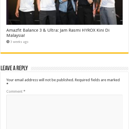
Amazfit Balance 3 & Ultra: Jam Rasmi HYROX Kini Di
Malaysia!
3 weeks ago
Leave a Reply
Your email address will not be published.
Required fields are marked
*
Comment
*