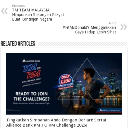
Previous
TM TEAM MALAYSIA
Himpunkan Sokongan Rakyat
Buat Kontinjen Negara
Next
#FitMcDonald’s Menggalakkan
Gaya Hidup Lebih Sihat
Related Articles
Tingkatkan Simpanan Anda Dengan Berlari: Sertai
Alliance Bank KM TO RM Challenge 2026!