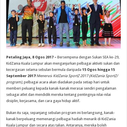
Petaling Jaya, 8 Ogos 2017 –
Bersempena dengan Sukan SEA ke-29,
KidZania Kuala Lumpur akan menganjurkan pelbagai aktiviti sukan dan
kecergasan selama sebulan bermula daripada
15 Ogos hingga 15
September 2017
! Menerusi
KidZania SportZ 2017 (KidZania SportZ/
program)
, pelbagai acara akan diadakan pada setiap hari untuk
memberi peluang kepada kanak-kanak merasai sendiri pengalaman
sebagai atlet dan mendidik mereka tentang pentingnya nilai-nilai
disiplin, kerjasama, dan cara gaya hidup aktif.
Bukan itu saja, sepanjang sebulan program ini berlangsung, kanak-
kanak berpeluang memenangi pelbagai hadiah menarik di KidZania
Kuala Lumpur dan secara atas talian. Antaranya, mereka boleh