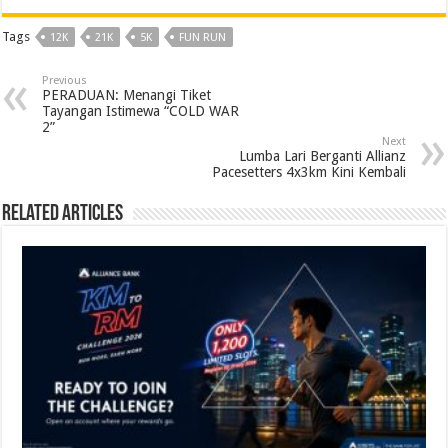
Tags
12K
21K
5K
FUN RUN
Previous
PERADUAN: Menangi Tiket
Tayangan Istimewa “COLD WAR
2”
Next
Lumba Lari Berganti Allianz
Pacesetters 4x3km Kini Kembali
Related Articles