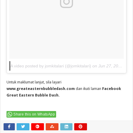
A video posted by jomkitalari (@jomkitalari)
on
Jun 27, 2016 at 6:04am PDT
Untuk maklumat lanjut, sila layari
www.greateasternbubbledash.com
dan ikuti laman
Facebook
Great Eastern Bubble Dash.
Share this on WhatsApp