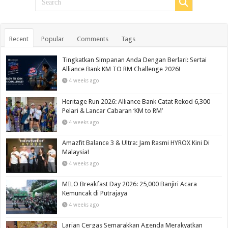
Recent
Popular
Comments
Tags
Tingkatkan Simpanan Anda Dengan Berlari: Sertai
Alliance Bank KM TO RM Challenge 2026!
4 weeks ago
Heritage Run 2026: Alliance Bank Catat Rekod 6,300
Pelari & Lancar Cabaran ‘KM to RM’
4 weeks ago
Amazfit Balance 3 & Ultra: Jam Rasmi HYROX Kini Di
Malaysia!
4 weeks ago
MILO Breakfast Day 2026: 25,000 Banjiri Acara
Kemuncak di Putrajaya
4 weeks ago
Larian Cergas Semarakkan Agenda Merakyatkan