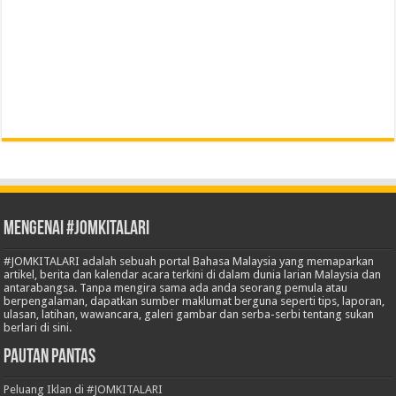
Mengenai #JOMKITALARI
#JOMKITALARI adalah sebuah portal Bahasa Malaysia yang memaparkan
artikel, berita dan kalendar acara terkini di dalam dunia larian Malaysia dan
antarabangsa. Tanpa mengira sama ada anda seorang pemula atau
berpengalaman, dapatkan sumber maklumat berguna seperti tips, laporan,
ulasan, latihan, wawancara, galeri gambar dan serba-serbi tentang sukan
berlari di sini.
Pautan Pantas
Peluang Iklan di #JOMKITALARI