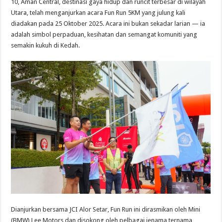
10, Aman Central, destinasi gaya hidup dan runcit terbesar di wilayah
Utara, telah menganjurkan acara Fun Run 5KM yang julung kali
diadakan pada 25 Oktober 2025. Acara ini bukan sekadar larian — ia
adalah simbol perpaduan, kesihatan dan semangat komuniti yang
semakin kukuh di Kedah.
Dianjurkan bersama JCI Alor Setar, Fun Run ini dirasmikan oleh Mini
(BMW) Lee Motors dan disokong oleh pelbagai jenama ternama