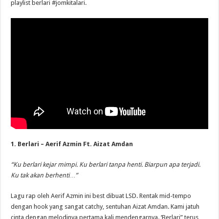
playlist berlari #jomkitalari.
1. Berlari – Aerif Azmin Ft. Aizat Amdan
“Ku berlari kejar mimpi. Ku berlari tanpa henti. Biarpun apa terjadi.
Ku tak akan berhenti…”
Lagu rap oleh Aerif Azmin ini best dibuat LSD. Rentak mid-tempo
dengan hook yang sangat catchy, sentuhan Aizat Amdan. Kami jatuh
cinta dengan melodinya pertama kali mendengarnya. ‘Berlari” terus