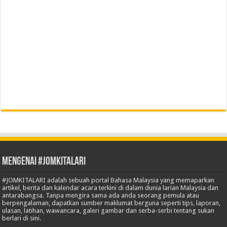
Mengenai #JOMKITALARI
#JOMKITALARI adalah sebuah portal Bahasa Malaysia yang memaparkan
artikel, berita dan kalendar acara terkini di dalam dunia larian Malaysia dan
antarabangsa. Tanpa mengira sama ada anda seorang pemula atau
berpengalaman, dapatkan sumber maklumat berguna seperti tips, laporan,
ulasan, latihan, wawancara, galeri gambar dan serba-serbi tentang sukan
berlari di sini.