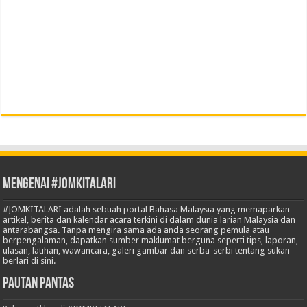
Mengenai #JOMKITALARI
#JOMKITALARI adalah sebuah portal Bahasa Malaysia yang memaparkan
artikel, berita dan kalendar acara terkini di dalam dunia larian Malaysia dan
antarabangsa. Tanpa mengira sama ada anda seorang pemula atau
berpengalaman, dapatkan sumber maklumat berguna seperti tips, laporan,
ulasan, latihan, wawancara, galeri gambar dan serba-serbi tentang sukan
berlari di sini.
Pautan Pantas