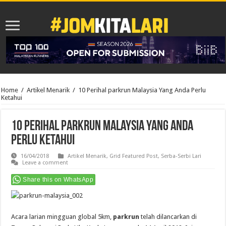
Home
/
Artikel Menarik
/
10 Perihal parkrun Malaysia Yang Anda Perlu
Ketahui
10 Perihal parkrun Malaysia Yang Anda
Perlu Ketahui
16/04/2018
Artikel Menarik
,
Grid Featured Post
,
Serba-Serbi Lari
Leave a comment
Share this on WhatsApp
Acara larian mingguan global 5km,
parkrun
telah dilancarkan di