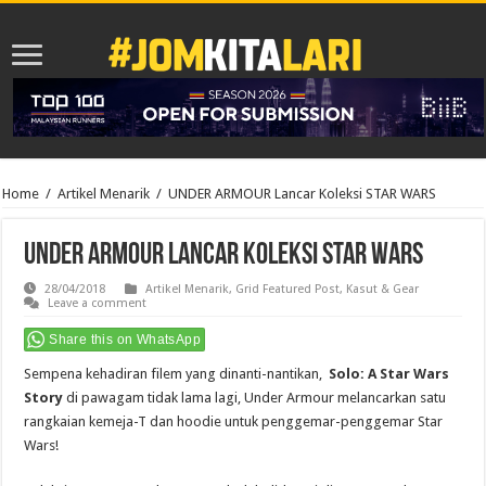
Home
/
Artikel Menarik
/
UNDER ARMOUR Lancar Koleksi STAR WARS
UNDER ARMOUR Lancar Koleksi STAR WARS
28/04/2018
Artikel Menarik
,
Grid Featured Post
,
Kasut & Gear
Leave a comment
Share this on WhatsApp
Sempena kehadiran filem yang dinanti-nantikan,
Solo: A Star Wars
Story
di pawagam tidak lama lagi, Under Armour melancarkan satu
rangkaian kemeja-T dan hoodie untuk penggemar-penggemar Star
Wars!