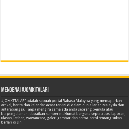
Mengenai #JOMKITALARI
#JOMKITALARI adalah sebuah portal Bahasa Malaysia yang memaparkan
artikel, berita dan kalendar acara terkini di dalam dunia larian Malaysia dan
antarabangsa. Tanpa mengira sama ada anda seorang pemula atau
berpengalaman, dapatkan sumber maklumat berguna seperti tips, laporan,
ulasan, latihan, wawancara, galeri gambar dan serba-serbi tentang sukan
berlari di sini.