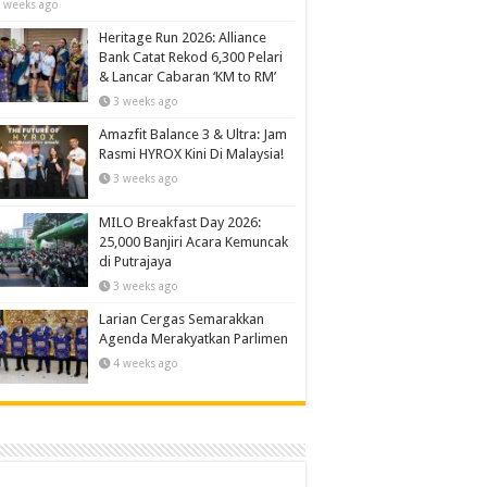
 weeks ago
Heritage Run 2026: Alliance
Bank Catat Rekod 6,300 Pelari
& Lancar Cabaran ‘KM to RM’
3 weeks ago
Amazfit Balance 3 & Ultra: Jam
Rasmi HYROX Kini Di Malaysia!
3 weeks ago
MILO Breakfast Day 2026:
25,000 Banjiri Acara Kemuncak
di Putrajaya
3 weeks ago
Larian Cergas Semarakkan
Agenda Merakyatkan Parlimen
4 weeks ago