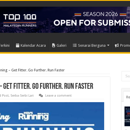
Terkini
Kalendar Acara
Galeri
Senarai Berguna
Prom
ning – Get Fitter. Go Further. Run Faster
 Get Fitter. Go Further. Run Faster
d Post
,
Serba-Serbi Lari
Leave a comment
Re