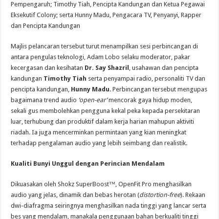
Pempengaruh; Timothy Tiah, Pencipta Kandungan dan Ketua Pegawai
Eksekutif Colony; serta Hunny Madu, Pengacara TV, Penyanyi, Rapper
dan Pencipta Kandungan
Majlis pelancaran tersebut turut menampilkan sesi perbincangan di
antara pengulas teknologi, Adam Lobo selaku moderator, pakar
kecergasan dan kesihatan
Dr. Say Shazril
, usahawan dan pencipta
kandungan
Timothy Tiah
serta penyampai radio, personaliti TV dan
pencipta kandungan,
Hunny Madu
. Perbincangan tersebut mengupas
bagaimana trend audio
‘open-ear’
mencorak gaya hidup moden,
sekali gus membolehkan pengguna kekal peka kepada persekitaran
luar, terhubung dan produktif dalam kerja harian mahupun aktiviti
riadah. Ia juga mencerminkan permintaan yang kian meningkat
terhadap pengalaman audio yang lebih seimbang dan realistik.
Kualiti Bunyi Unggul dengan Perincian Mendalam
Dikuasakan oleh Shokz SuperBoost™, OpenFit Pro menghasilkan
audio yang jelas, dinamik dan bebas herotan (
distortion-free
). Rekaan
dwi-diafragma seiringnya menghasilkan nada tinggi yang lancar serta
bes yang mendalam, manakala penggunaan bahan berkualiti tinggi