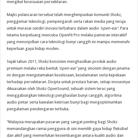
mengikut kesesuaian persekitaran.
Majlis pelancaran tersebut telah menghimpunkan komuniti Shokz,
penggemar teknologi, pempengaruh serta rakan media yang teruja
untuk merasai sendiri inovasi terbaharu dalam audio
’open-ear’.
Para
tetamu berpeluang mencuba OpenFit Pro melalui pameran interaktif
yang menonjolkan cara teknologi bunyi canggih ini mampu memenuhi
keperluan gaya hidup moden.
Sejak tahun 2011, Shokz konsisten menghasilkan produk audio
premium melalui reka bentuk
’open-ear’
yang sinonim dengan jenama
ini dengan mengutamakan keselesaan, keselamatan serta kepekaan
terhadap persekitaran. Dicipta untuk prestasi harian, setiap inovasinya
dikuasakan oleh Shokz OpenSound, sebuah sistem teras yang
menggabungkan teknologi penghasilan bunyi canggih, algoritma
audio pintar serta kawalan ketirisan bunyi bagi mengoptimumkan
pengalaman pendengaran terbuka.
“Malaysia merupakan pasaran yang sangat penting bagi Shokz
memandangkan ramai pengguna di sini memilih gaya hidup fleksibel
dan aktif yang memerlukan keseimbangan antara kualiti audio dan