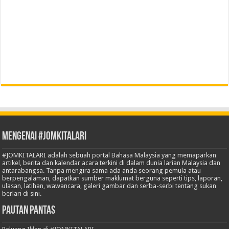
Mengenai #JOMKITALARI
#JOMKITALARI adalah sebuah portal Bahasa Malaysia yang memaparkan
artikel, berita dan kalendar acara terkini di dalam dunia larian Malaysia dan
antarabangsa. Tanpa mengira sama ada anda seorang pemula atau
berpengalaman, dapatkan sumber maklumat berguna seperti tips, laporan,
ulasan, latihan, wawancara, galeri gambar dan serba-serbi tentang sukan
berlari di sini.
Pautan Pantas