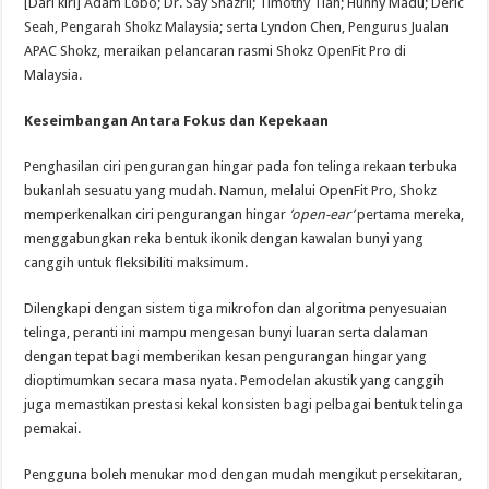
[Dari kiri] Adam Lobo; Dr. Say Shazril; Timothy Tiah; Hunny Madu; Deric
Seah, Pengarah Shokz Malaysia; serta Lyndon Chen, Pengurus Jualan
APAC Shokz, meraikan pelancaran rasmi Shokz OpenFit Pro di
Malaysia.
Keseimbangan Antara Fokus dan Kepekaan
Penghasilan ciri pengurangan hingar pada fon telinga rekaan terbuka
bukanlah sesuatu yang mudah. Namun, melalui OpenFit Pro, Shokz
memperkenalkan ciri pengurangan hingar
’open-ear’
pertama mereka,
menggabungkan reka bentuk ikonik dengan kawalan bunyi yang
canggih untuk fleksibiliti maksimum.
Dilengkapi dengan sistem tiga mikrofon dan algoritma penyesuaian
telinga, peranti ini mampu mengesan bunyi luaran serta dalaman
dengan tepat bagi memberikan kesan pengurangan hingar yang
dioptimumkan secara masa nyata. Pemodelan akustik yang canggih
juga memastikan prestasi kekal konsisten bagi pelbagai bentuk telinga
pemakai.
Pengguna boleh menukar mod dengan mudah mengikut persekitaran,