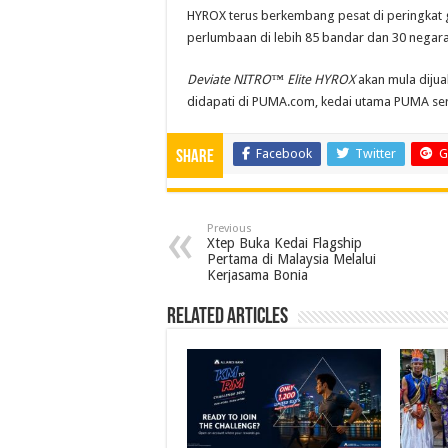
HYROX terus berkembang pesat di peringkat g
perlumbaan di lebih 85 bandar dan 30 negar
Deviate NITRO™ Elite HYROX
akan mula dijua
didapati di PUMA.com, kedai utama PUMA se
Facebook
Twitter
G
Share
Previous
Xtep Buka Kedai Flagship
Pertama di Malaysia Melalui
Kerjasama Bonia
Related Articles