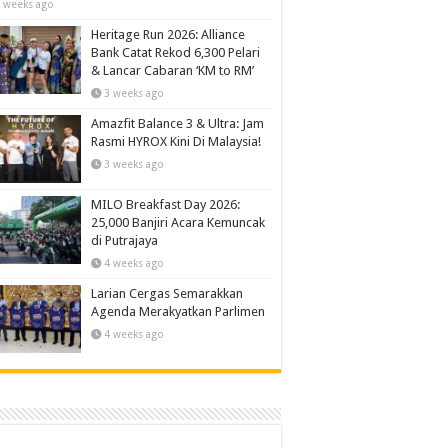
 weeks ago
Heritage Run 2026: Alliance
Bank Catat Rekod 6,300 Pelari
& Lancar Cabaran ‘KM to RM’
3 weeks ago
Amazfit Balance 3 & Ultra: Jam
Rasmi HYROX Kini Di Malaysia!
3 weeks ago
MILO Breakfast Day 2026:
25,000 Banjiri Acara Kemuncak
di Putrajaya
4 weeks ago
Larian Cergas Semarakkan
Agenda Merakyatkan Parlimen
4 weeks ago