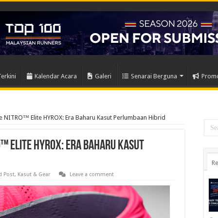
Terkini
Kalendar Acara
Galeri
Senarai Berguna
Prom
e NITRO™ Elite HYROX: Era Baharu Kasut Perlumbaan Hibrid
™ Elite HYROX: Era Baharu Kasut
Re
d Post
,
Kasut & Gear
Leave a comment