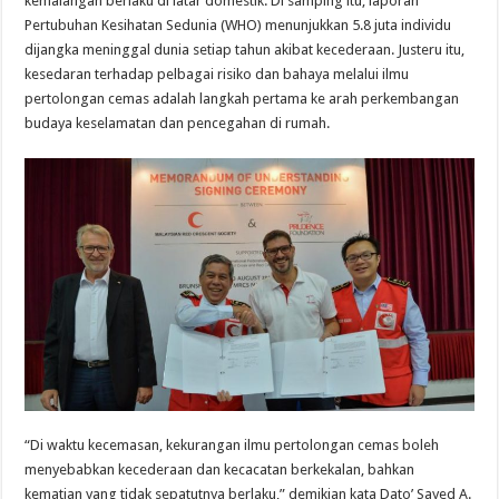
kemalangan berlaku di latar domestik. Di samping itu, laporan
Pertubuhan Kesihatan Sedunia (WHO) menunjukkan 5.8 juta individu
dijangka meninggal dunia setiap tahun akibat kecederaan. Justeru itu,
kesedaran terhadap pelbagai risiko dan bahaya melalui ilmu
pertolongan cemas adalah langkah pertama ke arah perkembangan
budaya keselamatan dan pencegahan di rumah.
“Di waktu kecemasan, kekurangan ilmu pertolongan cemas boleh
menyebabkan kecederaan dan kecacatan berkekalan, bahkan
kematian yang tidak sepatutnya berlaku,” demikian kata Dato’ Sayed A.