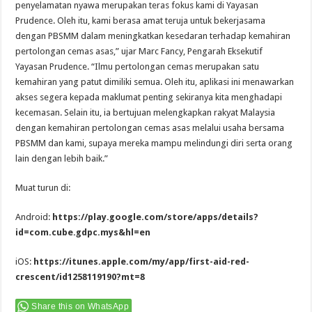
penyelamatan nyawa merupakan teras fokus kami di Yayasan
Prudence. Oleh itu, kami berasa amat teruja untuk bekerjasama
dengan PBSMM dalam meningkatkan kesedaran terhadap kemahiran
pertolongan cemas asas,” ujar Marc Fancy, Pengarah Eksekutif
Yayasan Prudence. “Ilmu pertolongan cemas merupakan satu
kemahiran yang patut dimiliki semua. Oleh itu, aplikasi ini menawarkan
akses segera kepada maklumat penting sekiranya kita menghadapi
kecemasan. Selain itu, ia bertujuan melengkapkan rakyat Malaysia
dengan kemahiran pertolongan cemas asas melalui usaha bersama
PBSMM dan kami, supaya mereka mampu melindungi diri serta orang
lain dengan lebih baik.”
Muat turun di:
Android:
https://play.google.com/store/apps/details?
id=com.cube.gdpc.mys&hl=en
iOS:
https://itunes.apple.com/my/app/first-aid-red-
crescent/id1258119190?mt=8
Share this on WhatsApp