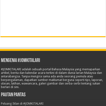
Mengenai #JOMKITALARI
#JOMKITALARI adalah sebuah portal Bahasa Malaysia yang memaparkan
artikel, berita dan kalendar acara terkini di dalam dunia larian Malaysia dan
antarabangsa. Tanpa mengira sama ada anda seorang pemula atau
berpengalaman, dapatkan sumber maklumat berguna seperti tips, laporan,
ulasan, latihan, wawancara, galeri gambar dan serba-serbi tentang sukan
berlari di sini.
Pautan Pantas
Peluang Iklan di #JOMKITALARI