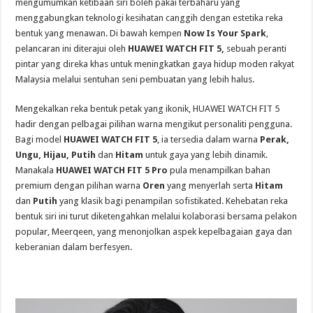
mengumumkan ketibaan siri boleh pakai terbaharu yang
menggabungkan teknologi kesihatan canggih dengan estetika reka
bentuk yang menawan. Di bawah kempen
Now Is Your Spark
,
pelancaran ini diterajui oleh
HUAWEI WATCH FIT 5,
sebuah peranti
pintar yang direka khas untuk meningkatkan gaya hidup moden rakyat
Malaysia melalui sentuhan seni pembuatan yang lebih halus.
Mengekalkan reka bentuk petak yang ikonik, HUAWEI WATCH FIT 5
hadir dengan pelbagai pilihan warna mengikut personaliti pengguna.
Bagi model
HUAWEI WATCH FIT 5
, ia tersedia dalam warna
Perak,
Ungu, Hijau, Putih
dan
Hitam
untuk gaya yang lebih dinamik.
Manakala
HUAWEI WATCH FIT 5 Pro
pula menampilkan bahan
premium dengan pilihan warna
Oren
yang menyerlah serta
Hitam
dan
Putih
yang klasik bagi penampilan sofistikated. Kehebatan reka
bentuk siri ini turut diketengahkan melalui kolaborasi bersama pelakon
popular, Meerqeen, yang menonjolkan aspek kepelbagaian gaya dan
keberanian dalam berfesyen.