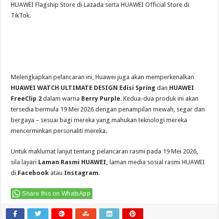
HUAWEI Flagship Store di Lazada
serta
HUAWEI Official Store di
TikTok
.
Melengkapkan pelancaran ini, Huawei juga akan memperkenalkan
HUAWEI WATCH ULTIMATE DESIGN Edisi Spring
dan
HUAWEI
FreeClip 2
dalam warna
Berry Purple
. Kedua-dua produk ini akan
tersedia bermula 19 Mei 2026 dengan penampilan mewah, segar dan
bergaya – sesuai bagi mereka yang mahukan teknologi mereka
mencerminkan personaliti mereka.
Untuk maklumat lanjut tentang pelancaran rasmi pada 19 Mei 2026,
sila layari
Laman Rasmi HUAWEI
,
laman media sosial rasmi HUAWEI
di
Facebook
atau
Instagram
.
Share this on WhatsApp