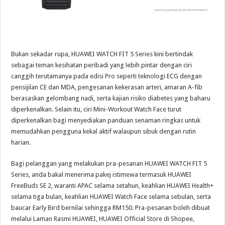
Bukan sekadar rupa, HUAWEI WATCH FIT 5 Series kini bertindak
sebagai teman kesihatan peribadi yang lebih pintar dengan ciri
canggih terutamanya pada edisi Pro seperti teknologi ECG dengan
pensijilan CE dan MDA, pengesanan kekerasan arteri, amaran A-fib
berasaskan gelombang nadi, serta kajian risiko diabetes yang baharu
diperkenalkan. Selain itu, ciri Mini-Workout Watch Face turut
diperkenalkan bagi menyediakan panduan senaman ringkas untuk
memudahkan pengguna kekal aktif walaupun sibuk dengan rutin
harian.
Bagi pelanggan yang melakukan pra-pesanan HUAWEI WATCH FIT 5
Series, anda bakal menerima pakej istimewa termasuk HUAWEI
FreeBuds SE 2, waranti APAC selama setahun, keahlian HUAWEI Health+
selama tiga bulan, keahlian HUAWEI Watch Face selama sebulan, serta
baucar Early Bird bernilai sehingga RM150. Pra-pesanan boleh dibuat
melalui
Laman Rasmi HUAWEI
,
HUAWEI Official Store di Shopee
,